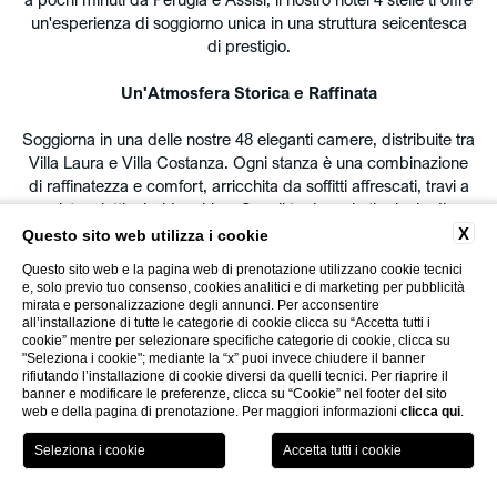
un'esperienza di soggiorno unica in una struttura seicentesca
di prestigio.
Bambini
Un'Atmosfera Storica e Raffinata
Soggiorna in una delle nostre 48 eleganti camere, distribuite tra
PRENOTA
Villa Laura e Villa Costanza. Ogni stanza è una combinazione
di raffinatezza e comfort, arricchita da soffitti affrescati, travi a
vista e letti a baldacchino. Scegli tra le varie tipologie di
Modifica/Cancella prenotazione
camere: Classic, Executive, Deluxe, Junior Suite e la splendida
X
Questo sito web utilizza i cookie
“103”, una Junior Suite con affreschi settecenteschi della
Questo sito web e la pagina web di prenotazione utilizzano cookie tecnici
scuola di Francesco Appiani.
e, solo previo tuo consenso, cookies analitici e di marketing per pubblicità
mirata e personalizzazione degli annunci. Per acconsentire
all’installazione di tutte le categorie di cookie clicca su “Accetta tutti i
Benessere e Relax nella Nostra Biowellness SPA
cookie” mentre per selezionare specifiche categorie di cookie, clicca su
"Seleziona i cookie"; mediante la “x” puoi invece chiudere il banner
Rilassati nella nostra Biowellness SPA, aperta 7 giorni su 7. Vivi
rifiutando l’installazione di cookie diversi da quelli tecnici. Per riaprire il
momenti indimenticabili e rigeneranti in un ambiente raffinato e
banner e modificare le preferenze, clicca su “Cookie” nel footer del sito
web e della pagina di prenotazione. Per maggiori informazioni
clicca qui
.
all'avanguardia. La nostra spa offre trattamenti estetici e di
benessere, perfetti per rigenerare corpo e mente. Approfitta
PRENOTA
del parcheggio gratuito adiacente all'hotel e dedicati
completamente al tuo benessere.